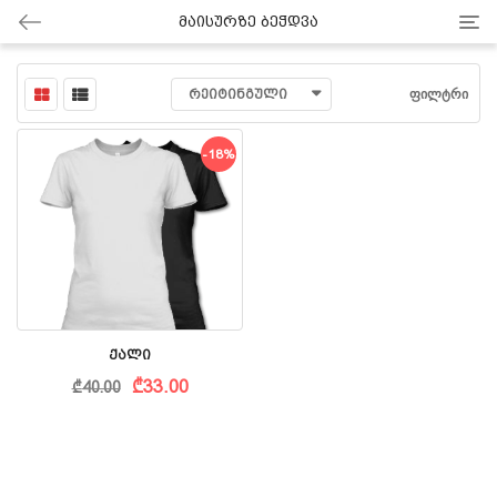
Cate
Მაისურზე Ბეჭდვა
ᲤᲘᲚᲢᲠᲘ
ᲠᲔᲘᲢᲘᲜᲒᲣᲚᲘ
-18%
Ქალი
Current
Original
₾
33.00
₾
40.00
price
price
is:
was:
₾33.00.
₾40.00.