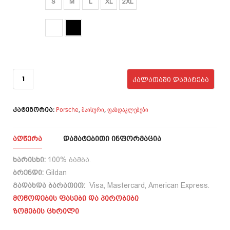
S
M
L
XL
2XL
₾40.00.
₾33.00.
ფერი
რაოდენობა:
Porsche RWB
ᲙᲐᲚᲐᲗᲐᲨᲘ ᲓᲐᲛᲐᲢᲔᲑᲐ
Porsche
მაისური
ფასდაკლებები
,
,
კატეგორია:
ᲐᲦᲬᲔᲠᲐ
ᲓᲐᲛᲐᲢᲔᲑᲘᲗᲘ ᲘᲜᲤᲝᲠᲛᲐᲪᲘᲐ
ხარისხი:
100% ბამბა.
ბრენდი:
Gildan
გადახდა ბარათით:
Visa, Mastercard, American Express.
მოწოდების ფასები და პირობები
ზომების ცხრილი