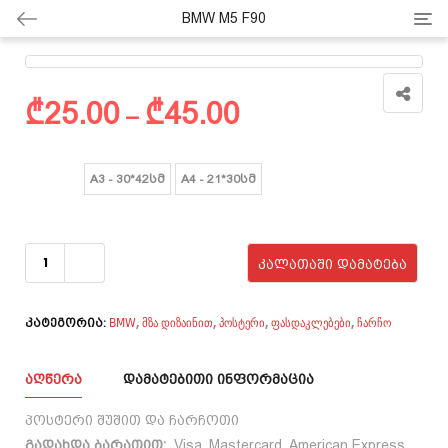
Cate
BMW M5 F90
Price
₾
25.00
₾
45.00
–
range:
₾25.00
ზომა
A3 - 30*42სმ
A4 - 21*30სმ
through
₾45.00
რაოდენობა:
BMW M5 F90
ᲙᲐᲚᲐᲗᲐᲨᲘ ᲓᲐᲛᲐᲢᲔᲑᲐ
BMW
მზა დიზაინით
პოსტერი
ფასდაკლებები
ჩარჩო
,
,
,
,
კატეგორია:
ᲐᲦᲬᲔᲠᲐ
ᲓᲐᲛᲐᲢᲔᲑᲘᲗᲘ ᲘᲜᲤᲝᲠᲛᲐᲪᲘᲐ
პოსტერი შუშით და ჩარჩოთი
გადახდა ბარათით:
Visa, Mastercard, American Express.