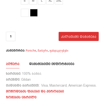
S
M
L
XL
2XL
₾40.00.
₾33.00.
ფერი
რაოდენობა:
PORSCHE -
ᲙᲐᲚᲐᲗᲐᲨᲘ ᲓᲐᲛᲐᲢᲔᲑᲐ
Blueprints
Porsche
მაისური
ფასდაკლებები
,
,
კატეგორია:
ᲐᲦᲬᲔᲠᲐ
ᲓᲐᲛᲐᲢᲔᲑᲘᲗᲘ ᲘᲜᲤᲝᲠᲛᲐᲪᲘᲐ
ხარისხი:
100% ბამბა.
ბრენდი:
Gildan
გადახდა ბარათით:
Visa, Mastercard, American Express.
მოწოდების ფასები და პირობები
ზომების ცხრილი