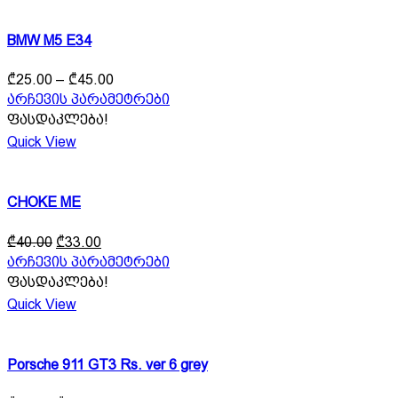
page
variants.
The
BMW M5 E34
options
may
Price
be
₾
25.00
–
₾
45.00
range:
chosen
This
არჩევის პარამეტრები
₾25.00
on
product
ფასდაკლება!
through
the
has
Quick View
product
₾45.00
multiple
page
variants.
The
CHOKE ME
options
may
Original
Current
be
₾
40.00
₾
33.00
price
price
chosen
This
არჩევის პარამეტრები
was:
is:
on
product
ფასდაკლება!
₾40.00.
₾33.00.
the
has
Quick View
product
multiple
page
variants.
The
Porsche 911 GT3 Rs. ver 6 grey
options
may