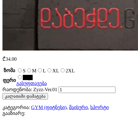
₾
34.00
ზომა
S
M
L
XL
2XL
შავი
ფერი
გასუფთავება
რაოდენობა: Zyzz-Ver.01
კალათაში დამატება
კატეგორია:
GYM (ფიტნესი)
,
მაისური
,
სპორტი
გააზიარე: