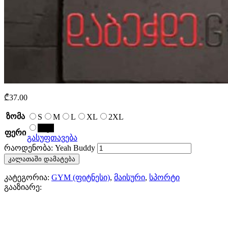
₾
37.00
ზომა
S
M
L
XL
2XL
შავი
ფერი
გასუფთავება
რაოდენობა: Yeah Buddy
კალათაში დამატება
კატეგორია:
GYM (ფიტნესი)
,
მაისური
,
სპორტი
გააზიარე: