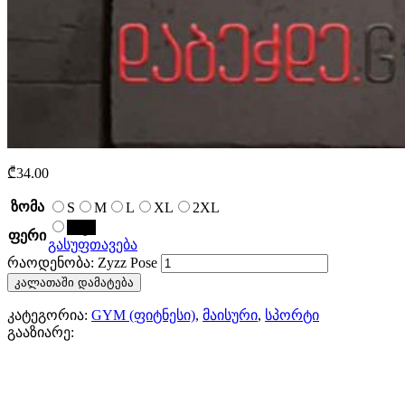
₾
34.00
ზომა
S
M
L
XL
2XL
შავი
ფერი
გასუფთავება
რაოდენობა: Zyzz Pose
კალათაში დამატება
კატეგორია:
GYM (ფიტნესი)
,
მაისური
,
სპორტი
გააზიარე: