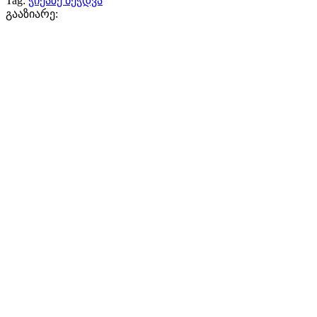
Tag:
ჭიქაზე ბეჭდვა
გააზიარე: