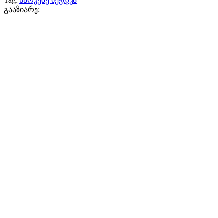
Tag:
სარკეზე ბეჭდვა
გააზიარე: