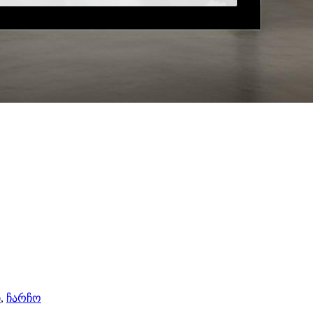
ი
,
ჩარჩო