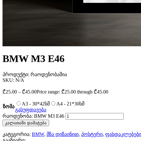
BMW M3 E46
პროდუქტი:
რაოდენობაშია
SKU:
N/A
₾
25.00
–
₾
45.00
Price range: ₾25.00 through ₾45.00
A3 - 30*42სმ
A4 - 21*30სმ
ზომა
გასუფთავება
რაოდენობა: BMW M3 E46
კალათაში დამატება
კატეგორია:
BMW
,
მზა დიზაინით
,
პოსტერი
,
ფასდაკლებებ
გააზიარე: