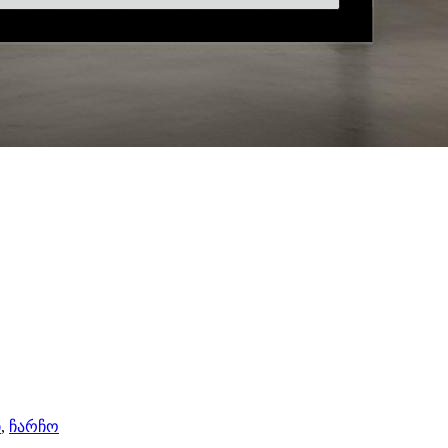
ი
,
ჩარჩო