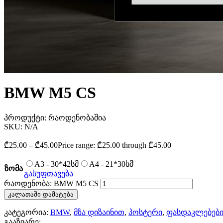
BMW M5 CS
პროდუქტი:
რაოდენობაშია
SKU:
N/A
₾
25.00
–
₾
45.00
Price range: ₾25.00 through ₾45.00
A3 - 30*42სმ
A4 - 21*30სმ
ზომა
გასუფთავება
რაოდენობა: BMW M5 CS
კალათაში დამატება
კატეგორია:
BMW
,
მზა დიზაინით
,
პოსტერი
,
ფასდაკლებებ
გააზიარე: