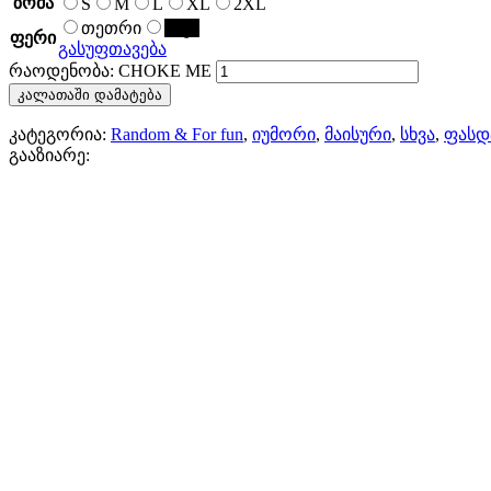
ზომა
S
M
L
XL
2XL
თეთრი
შავი
ფერი
გასუფთავება
რაოდენობა: CHOKE ME
კალათაში დამატება
კატეგორია:
Random & For fun
,
იუმორი
,
მაისური
,
სხვა
,
ფასდ
გააზიარე: