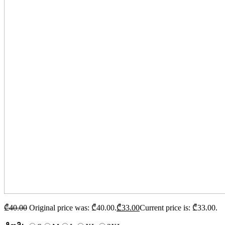
₾
40.00
Original price was: ₾40.00.
₾
33.00
Current price is: ₾33.00.