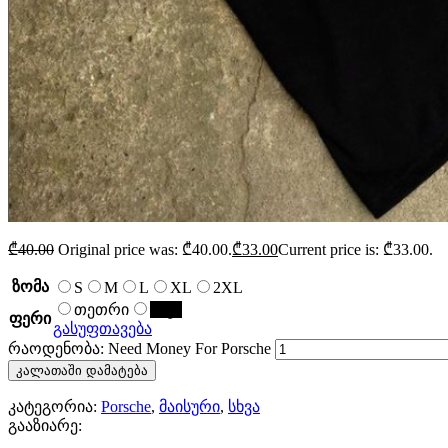
₾
40.00
Original price was: ₾40.00.
₾
33.00
Current price is: ₾33.00.
ზომა
S
M
L
XL
2XL
თეთრი
შავი
ფერი
გასუფთავება
რაოდენობა: Need Money For Porsche
კალათაში დამატება
კატეგორია:
Porsche
,
მაისური
,
სხვა
გააზიარე: