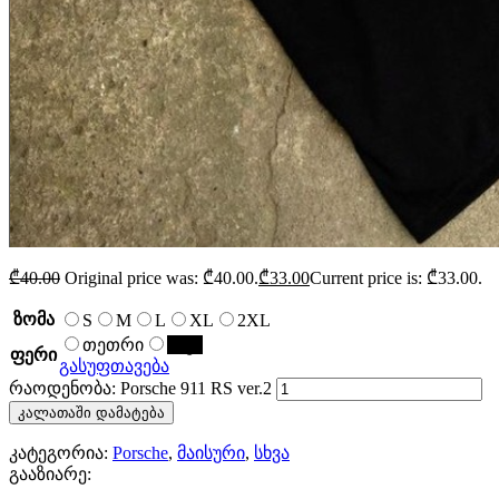
₾
40.00
Original price was: ₾40.00.
₾
33.00
Current price is: ₾33.00.
ზომა
S
M
L
XL
2XL
თეთრი
შავი
ფერი
გასუფთავება
რაოდენობა: Porsche 911 RS ver.2
კალათაში დამატება
კატეგორია:
Porsche
,
მაისური
,
სხვა
გააზიარე: