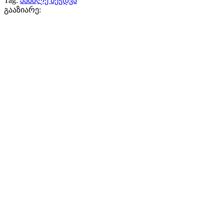
Tag:
პაზზლე ბეჭდვა
გააზიარე: