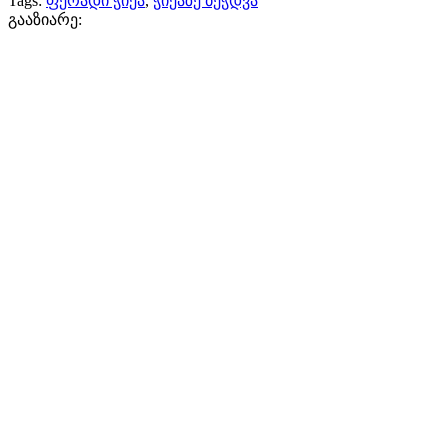
Tags:
ფერადი ჭიქა
,
ჭიქაზე ბეჭდვა
გააზიარე: