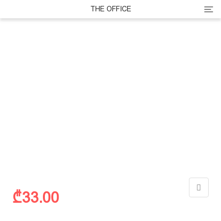
Cate
THE OFFICE
₾
33.00