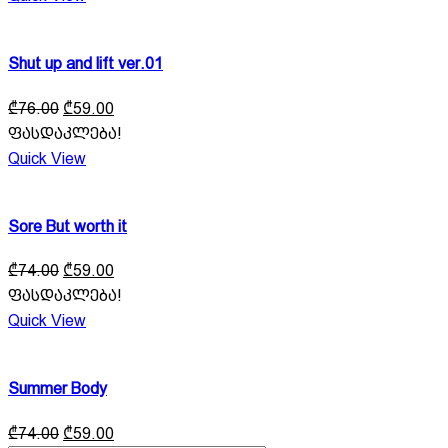
₾77.00.
₾59.00.
Shut up and lift ver.01
Original
Current
₾
76.00
₾
59.00
price
price
ფასდაკლება!
was:
is:
Quick View
₾76.00.
₾59.00.
Sore But worth it
Original
Current
₾
74.00
₾
59.00
price
price
ფასდაკლება!
was:
is:
Quick View
₾74.00.
₾59.00.
Summer Body
Original
Current
₾
74.00
₾
59.00