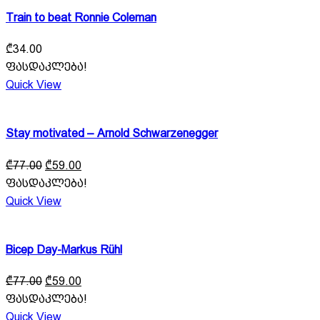
Train to beat Ronnie Coleman
₾
34.00
ფასდაკლება!
Quick View
Stay motivated – Arnold Schwarzenegger
Original
Current
₾
77.00
₾
59.00
price
price
ფასდაკლება!
was:
is:
Quick View
₾77.00.
₾59.00.
Bicep Day-Markus Rühl
Original
Current
₾
77.00
₾
59.00
price
price
ფასდაკლება!
was:
is:
Quick View