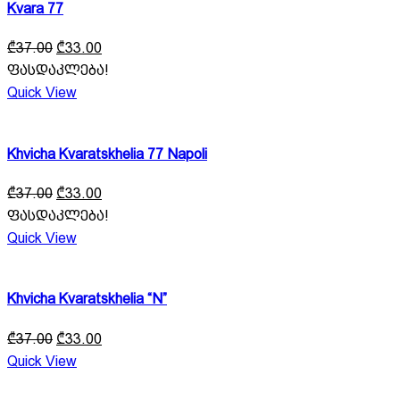
Kvara 77
Original
Current
₾
37.00
₾
33.00
price
price
ფასდაკლება!
was:
is:
Quick View
₾37.00.
₾33.00.
Khvicha Kvaratskhelia 77 Napoli
Original
Current
₾
37.00
₾
33.00
price
price
ფასდაკლება!
was:
is:
Quick View
₾37.00.
₾33.00.
Khvicha Kvaratskhelia “N”
Original
Current
₾
37.00
₾
33.00
price
price
Quick View
was:
is:
₾37.00.
₾33.00.