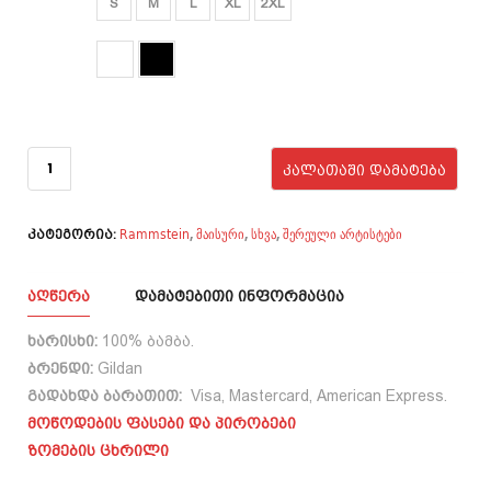
S
M
L
XL
2XL
₾40.00.
₾33.00.
ფერი
რაოდენობა:
Rammstein -
ᲙᲐᲚᲐᲗᲐᲨᲘ ᲓᲐᲛᲐᲢᲔᲑᲐ
Logo
Rammstein
მაისური
სხვა
შერეული არტისტები
,
,
,
კატეგორია:
ᲐᲦᲬᲔᲠᲐ
ᲓᲐᲛᲐᲢᲔᲑᲘᲗᲘ ᲘᲜᲤᲝᲠᲛᲐᲪᲘᲐ
ხარისხი:
100% ბამბა.
ბრენდი:
Gildan
გადახდა ბარათით:
Visa, Mastercard, American Express.
მოწოდების ფასები და პირობები
ზომების ცხრილი