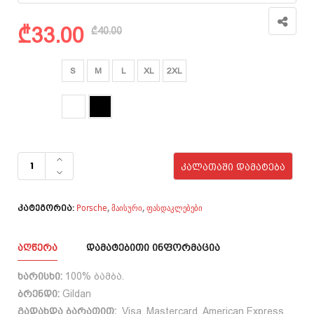
Original
Current
₾
33.00
₾
40.00
price
price
was:
is:
ზომა
S
M
L
XL
2XL
₾40.00.
₾33.00.
ფერი
რაოდენობა:
Porsche -
ᲙᲐᲚᲐᲗᲐᲨᲘ ᲓᲐᲛᲐᲢᲔᲑᲐ
Porsche
Cayenne
Porsche
მაისური
ფასდაკლებები
,
,
კატეგორია:
ᲐᲦᲬᲔᲠᲐ
ᲓᲐᲛᲐᲢᲔᲑᲘᲗᲘ ᲘᲜᲤᲝᲠᲛᲐᲪᲘᲐ
ხარისხი:
100% ბამბა.
ბრენდი:
Gildan
გადახდა ბარათით:
Visa, Mastercard, American Express.