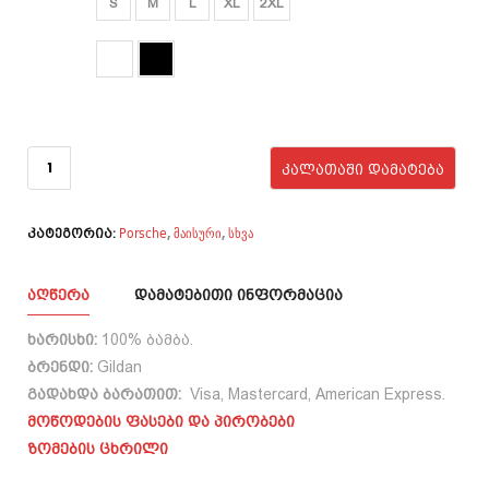
S
M
L
XL
2XL
₾40.00.
₾33.00.
ფერი
რაოდენობა:
Porsche 911
ᲙᲐᲚᲐᲗᲐᲨᲘ ᲓᲐᲛᲐᲢᲔᲑᲐ
RS ver.1
Porsche
მაისური
სხვა
,
,
კატეგორია:
ᲐᲦᲬᲔᲠᲐ
ᲓᲐᲛᲐᲢᲔᲑᲘᲗᲘ ᲘᲜᲤᲝᲠᲛᲐᲪᲘᲐ
ხარისხი:
100% ბამბა.
ბრენდი:
Gildan
გადახდა ბარათით:
Visa, Mastercard, American Express.
მოწოდების ფასები და პირობები
ზომების ცხრილი