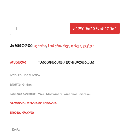
რაოდენობა:
NO!
ᲙᲐᲚᲐᲗᲐᲨᲘ ᲓᲐᲛᲐᲢᲔᲑᲐ
YOU
HANG
UP
იუმორი
მაისური
სხვა
ფასდაკლებები
,
,
,
კატეგორია:
ᲐᲦᲬᲔᲠᲐ
ᲓᲐᲛᲐᲢᲔᲑᲘᲗᲘ ᲘᲜᲤᲝᲠᲛᲐᲪᲘᲐ
ხარისხი:
100% ბამბა.
ბრენდი:
Gildan
გადახდა ბარათით:
Visa, Mastercard, American Express.
მოწოდების ფასები და პირობები
ზომების ცხრილი
წონა