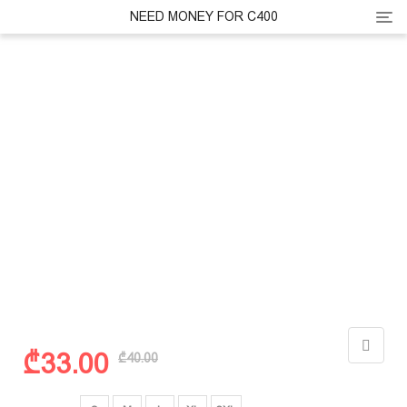
Cate
NEED MONEY FOR C400
Original
Current
₾
33.00
₾
40.00
price
price
was:
is:
ზომა