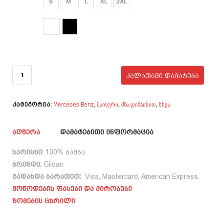
S
M
L
XL
2XL
₾40.00.
₾33.00.
ფერი
რაოდენობა:
Need money
ᲙᲐᲚᲐᲗᲐᲨᲘ ᲓᲐᲛᲐᲢᲔᲑᲐ
for C400
Mercedes Benz
მაისური
მზა დიზაინით
სხვა
,
,
,
კატეგორია:
ᲐᲦᲬᲔᲠᲐ
ᲓᲐᲛᲐᲢᲔᲑᲘᲗᲘ ᲘᲜᲤᲝᲠᲛᲐᲪᲘᲐ
ხარისხი:
100% ბამბა.
ბრენდი:
Gildan
გადახდა ბარათით:
Visa, Mastercard, American Express.
მოწოდების ფასები და პირობები
ზომების ცხრილი