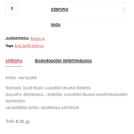
რაოდენობა:
მაუს-
იუმორი
პადი
ᲓᲐᲑᲔᲭᲓᲔ
ᲙᲐᲚᲐᲗᲐᲨᲘ ᲓᲐᲛᲐᲢᲔᲑᲐ
სხვა
მაუსის დასადები
პრომო აქსესუარი
,
კატეგორია:
მაუს პადზე ბეჭდვა
მაუსის დასადები
მაუსპადი
,
,
Tags:
ᲐᲦᲬᲔᲠᲐ
ᲓᲐᲛᲐᲢᲔᲑᲘᲗᲘ ᲘᲜᲤᲝᲠᲛᲐᲪᲘᲐ
ზომა:
185*220მმ
ფერები:
უკან შავი, საბეჭდი მხარე თეთრი
მასალა:
შიგთავსი – რეზინი, საბეჭდი მხარე სუბლიმაციური
ქსოვილი
ანაბეჭდის ზომა:
იბეჭდება სრულად
0.12 კგ
წონა