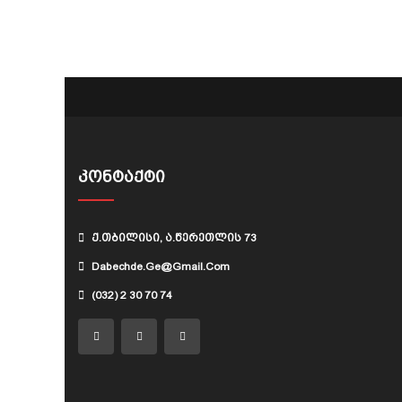
be
be
chosen
chosen
on
on
the
the
product
product
page
page
ᲙᲝᲜᲢᲐᲥᲢᲘ
Ქ.თბილისი, Ა.წერეთლის 73
Dabechde.ge@gmail.com
(032) 2 30 70 74