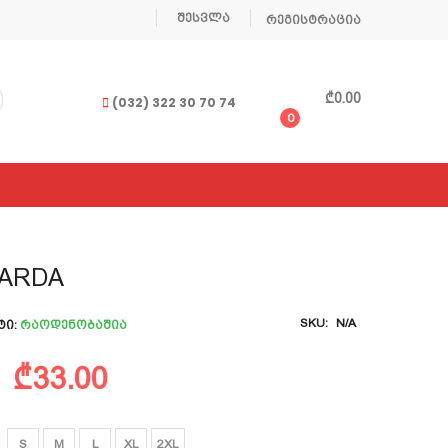
შესვლა
რეგისტრაცია
₾
0.00
(032) 322 30 70 74
0
ARDA
SKU:
N/A
ტი:
Რაოდენობაშია
Original
Current
₾
33.00
price
price
was:
is:
S
M
L
XL
2XL