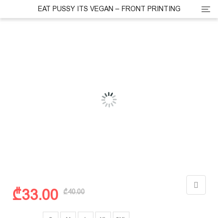
Cate
EAT PUSSY ITS VEGAN – FRONT PRINTING
Original
Current
₾
33.00
₾
40.00
price
price
was:
is:
ზომა