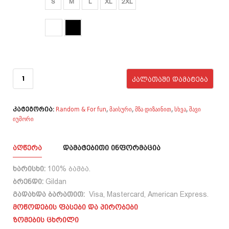
S
M
L
XL
2XL
₾40.00.
₾33.00.
ფერი
რაოდენობა:
Eat pussy its
ᲙᲐᲚᲐᲗᲐᲨᲘ ᲓᲐᲛᲐᲢᲔᲑᲐ
Vegan - front
printing
Random & For fun
მაისური
მზა დიზაინით
სხვა
შავი
,
,
,
,
კატეგორია:
იუმორი
ᲐᲦᲬᲔᲠᲐ
ᲓᲐᲛᲐᲢᲔᲑᲘᲗᲘ ᲘᲜᲤᲝᲠᲛᲐᲪᲘᲐ
ხარისხი:
100% ბამბა.
ბრენდი:
Gildan
გადახდა ბარათით:
Visa, Mastercard, American Express.
მოწოდების ფასები და პირობები
ზომების ცხრილი