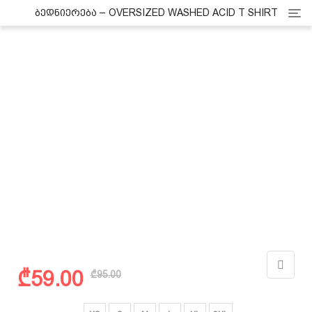
Cate
ᲑᲔᲓᲜᲘᲔᲠᲔᲑᲐ – OVERSIZED WASHED ACID T SHIRT
Original
Current
₾
59.00
₾
95.00
price
price
was:
is:
ზომა