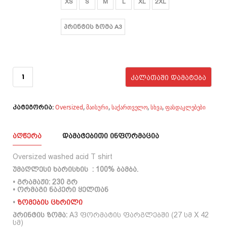
XS
S
M
L
XL
2XL
₾95.00.
₾59.00.
პრინტის ზომა
პრინტის ზომა A3
რაოდენობა:
ბედნიერება
ᲙᲐᲚᲐᲗᲐᲨᲘ ᲓᲐᲛᲐᲢᲔᲑᲐ
- Oversized
washed acid T
shirt
Oversized
მაისური
საქართველო
სხვა
ფასდაკლებები
,
,
,
,
კატეგორია:
ᲐᲦᲬᲔᲠᲐ
ᲓᲐᲛᲐᲢᲔᲑᲘᲗᲘ ᲘᲜᲤᲝᲠᲛᲐᲪᲘᲐ
Oversized washed acid T shirt
უმაღლესი ხარისხის : 100% ბამბა.
• გრამაჟი: 230 გრ
• ორმაგი ნაკერი ყელთან
•
ზომების ცხრილი
პრინტის ზომა:
A3 ფორმატის ფარგლებში (27 სმ X 42
სმ)